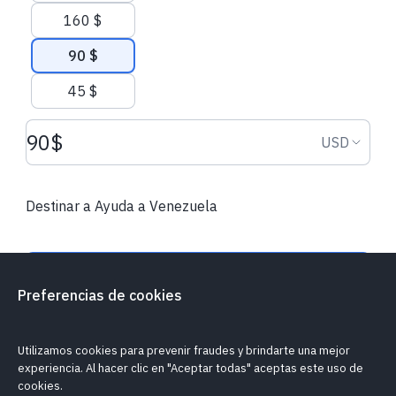
160 $
90 $
45 $
Monto de la donación USD
Moneda d
USD
Destinar a Ayuda a Venezuela
Donar
Preferencias de cookies
¿Mi donación es segura?
Política de cookies
Informar un problema
Utilizamos cookies para prevenir fraudes y brindarte una mejor
experiencia. Al hacer clic en "Aceptar todas" aceptas este uso de
cookies.