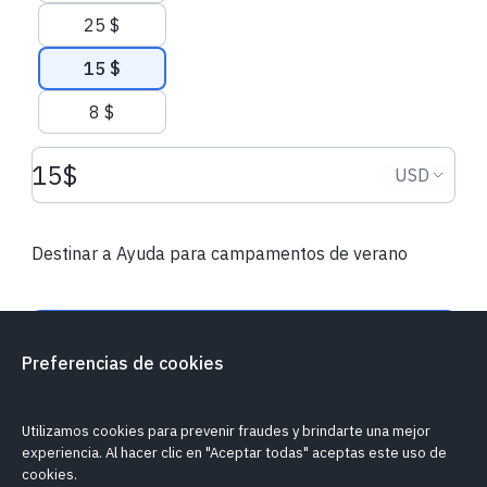
25 $
15 $
Donaciones recientes
8 $
Monto de la donación USD
Moneda d
USD
21,20 € EUR
104,50 € EUR
Josep Lluís
hizo su donación
Juan Antonio
hi
Destinar a Ayuda para campamentos de verano
regular
por única vez
Terrassa, Spain
·
Ayer, 08:28
Alcalà de Xivert
Donar mensualmente
Preferencias de cookies
¿Mi donación es segura?
Política de cookies
Informar un problema
Utilizamos cookies para prevenir fraudes y brindarte una mejor
experiencia. Al hacer clic en "Aceptar todas" aceptas este uso de
cookies.