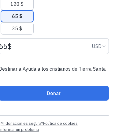
120 $
65 $
35 $
Monto de la donación USD
Moneda de la 
USD
Destinar a Ayuda a los cristianos de Tierra Santa
Donar
¿Mi donación es segura?
Política de cookies
Informar un problema